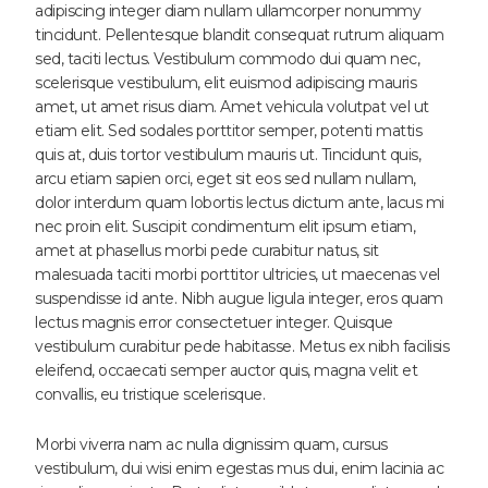
adipiscing integer diam nullam ullamcorper nonummy
tincidunt. Pellentesque blandit consequat rutrum aliquam
sed, taciti lectus. Vestibulum commodo dui quam nec,
scelerisque vestibulum, elit euismod adipiscing mauris
amet, ut amet risus diam. Amet vehicula volutpat vel ut
etiam elit. Sed sodales porttitor semper, potenti mattis
quis at, duis tortor vestibulum mauris ut. Tincidunt quis,
arcu etiam sapien orci, eget sit eos sed nullam nullam,
dolor interdum quam lobortis lectus dictum ante, lacus mi
nec proin elit. Suscipit condimentum elit ipsum etiam,
amet at phasellus morbi pede curabitur natus, sit
malesuada taciti morbi porttitor ultricies, ut maecenas vel
suspendisse id ante. Nibh augue ligula integer, eros quam
lectus magnis error consectetuer integer. Quisque
vestibulum curabitur pede habitasse. Metus ex nibh facilisis
eleifend, occaecati semper auctor quis, magna velit et
convallis, eu tristique scelerisque.
Morbi viverra nam ac nulla dignissim quam, cursus
vestibulum, dui wisi enim egestas mus dui, enim lacinia ac