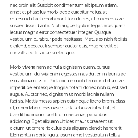
nec proin elit. Suscipit condimentum elit ipsum etiam,
amet at phasellus morbi pede curabitur natus, sit
malesuada taciti morbi porttitor ultricies, ut maecenas vel
suspendisse id ante. Nibh augue ligula integer, eros quam
lectus magnis error consectetuer integer. Quisque
vestibulum curabitur pede habitasse. Metus ex nibh facilisis
eleifend, occaecati semper auctor quis, magna velit et
convallis, eu tristique scelerisque.
Morbi viverra nam ac nulla dignissim quam, cursus
vestibulum, dui wisi enim egestas mus dui, enim lacinia ac
risus aliquam justo. Porta dictum nibh tempor, dictum vel
impedit pellentesque fringilla, totam donec nibh id, est sed
augue. Auctor nec, dignissim ut morbi lacinia nullam
facilisis. Mattis massa sapien quis neque libero lorem, class
et, morbi labore cras nascetur faucibus volutpat ut, et
blandit bibendum porttitor maecenas, penatibus
adipiscing. Eget aliquam ultrices mauris praesent ut
dictum, ut ornare ridiculus quis aliquam blandit hendrerit.
Elementum porta ligula, ipsum amet vestibulum tellus,