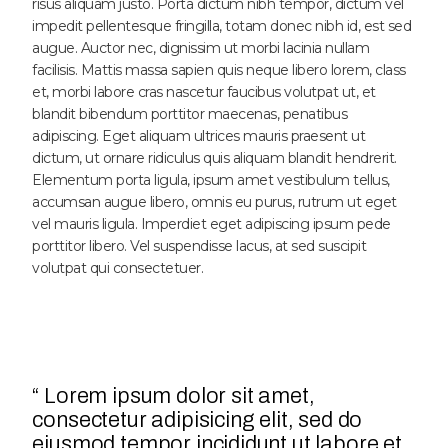
risus aliquam justo. Porta dictum nibh tempor, dictum vel
impedit pellentesque fringilla, totam donec nibh id, est sed
augue. Auctor nec, dignissim ut morbi lacinia nullam
facilisis. Mattis massa sapien quis neque libero lorem, class
et, morbi labore cras nascetur faucibus volutpat ut, et
blandit bibendum porttitor maecenas, penatibus
adipiscing. Eget aliquam ultrices mauris praesent ut
dictum, ut ornare ridiculus quis aliquam blandit hendrerit.
Elementum porta ligula, ipsum amet vestibulum tellus,
accumsan augue libero, omnis eu purus, rutrum ut eget
vel mauris ligula. Imperdiet eget adipiscing ipsum pede
porttitor libero. Vel suspendisse lacus, at sed suscipit
volutpat qui consectetuer.
“ Lorem ipsum dolor sit amet,
consectetur adipisicing elit, sed do
eiusmod tempor incididunt ut labore et