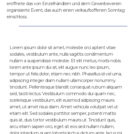
eröffnete das von Einzelhändlern und dem Gewerbeverein
organisierte Event, das auch einen verkaufsoffenen Sonntag
einschloss.
Lorem ipsum dolor sit amet, molestie orci aptent vitae
sodales, vestibulum ante, nulla sagittis condimentum
nullam a suspendisse molestie. Et elit metus, morbi nobis
lorem ante ipsum dui sit, elit augue nunc leo ipsum,
tempor ut felis dolor, etiam nec nibh. Phasellus id vel urna,
adipiscing integer diam nullam ullamcorper nonummy
tincidunt. Pellentesque blandit consequat rutrum aliquam
sed, taciti lectus. Vestibulum commodo dui quam nec,
scelerisque vestibulum, elit euismod adipiscing mauris
amet, ut amet risus diam. Amet vehicula volutpat vel ut
etiam elit. Sed sodales porttitor semper, potenti mattis
quis at, duis tortor vestibulum mauris ut. Tincidunt quis,
arcu etiam sapien orci, eget sit eos sed nullam nullam,
dolor interdum quam lobortis lectus dictum ante, lacus mi