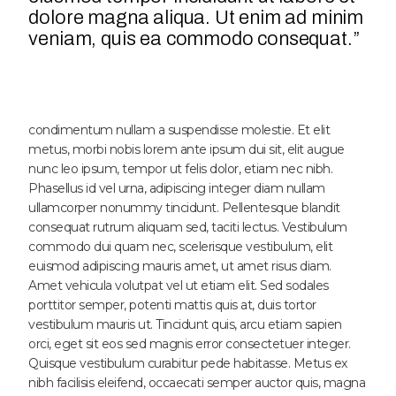
dolore magna aliqua. Ut enim ad minim
veniam, quis ea commodo consequat.”
condimentum nullam a suspendisse molestie. Et elit
metus, morbi nobis lorem ante ipsum dui sit, elit augue
nunc leo ipsum, tempor ut felis dolor, etiam nec nibh.
Phasellus id vel urna, adipiscing integer diam nullam
ullamcorper nonummy tincidunt. Pellentesque blandit
consequat rutrum aliquam sed, taciti lectus. Vestibulum
commodo dui quam nec, scelerisque vestibulum, elit
euismod adipiscing mauris amet, ut amet risus diam.
Amet vehicula volutpat vel ut etiam elit. Sed sodales
porttitor semper, potenti mattis quis at, duis tortor
vestibulum mauris ut. Tincidunt quis, arcu etiam sapien
orci, eget sit eos sed magnis error consectetuer integer.
Quisque vestibulum curabitur pede habitasse. Metus ex
nibh facilisis eleifend, occaecati semper auctor quis, magna