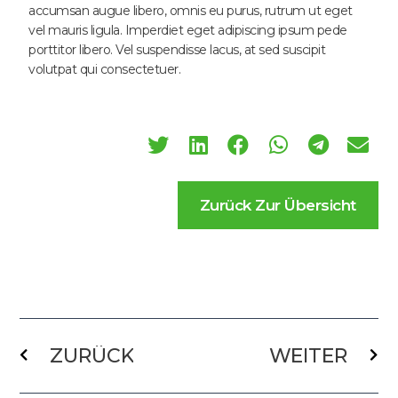
accumsan augue libero, omnis eu purus, rutrum ut eget
vel mauris ligula. Imperdiet eget adipiscing ipsum pede
porttitor libero. Vel suspendisse lacus, at sed suscipit
volutpat qui consectetuer.
Zurück Zur Übersicht
Prev
Näc
ZURÜCK
WEITER