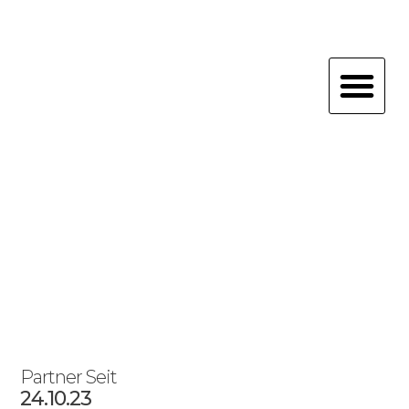
Zum
Inhalt
springen
Me
Partner Seit
24.10.23