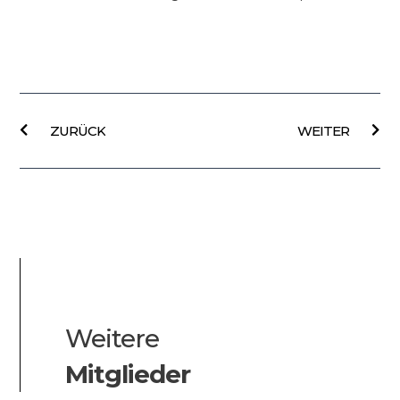
Prev
Näc
ZURÜCK
WEITER
Weitere
Mitglieder