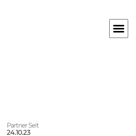
Zum
Inhalt
springen
Me
Partner Seit
24.10.23