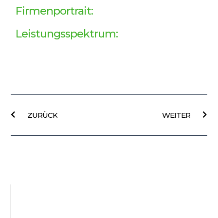
Firmenportrait:
Leistungsspektrum:
Prev
Näc
ZURÜCK
WEITER